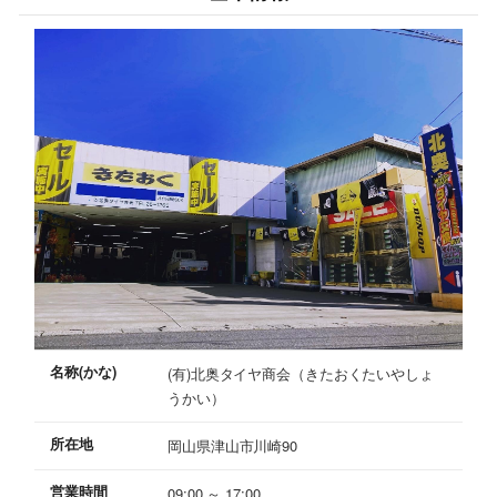
名称(かな)
(有)北奥タイヤ商会（きたおくたいやしょ
うかい）
所在地
岡山県津山市川崎90
営業時間
09:00 ～ 17:00