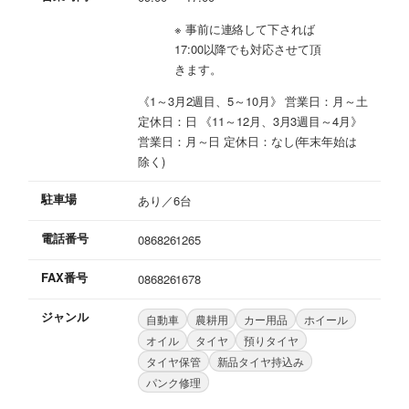
※ 事前に連絡して下されば
17:00以降でも対応させて頂
きます。
《1～3月2週目、5～10月》 営業日：月～土
定休日：日 《11～12月、3月3週目～4月》
営業日：月～日 定休日：なし(年末年始は
除く)
駐車場
あり／6台
電話番号
0868261265
FAX番号
0868261678
ジャンル
自動車
農耕用
カー用品
ホイール
オイル
タイヤ
預りタイヤ
タイヤ保管
新品タイヤ持込み
パンク修理