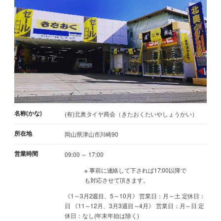
名称(かな)
(有)北奥タイヤ商会（きたおくたいやしょうかい）
所在地
岡山県津山市川崎90
営業時間
09:00 ～ 17:00
※ 事前に連絡して下されば17:00以降で
も対応させて頂きます。
《1～3月2週目、5～10月》 営業日：月～土 定休日：
日 《11～12月、3月3週目～4月》 営業日：月～日 定
休日：なし(年末年始は除く)