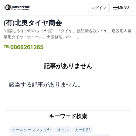
内
ログイン
MENU
容
を
(有)北奥タイヤ商会
ス
”相談しやすい町のタイヤ屋” 『タイヤ、新品持込みタイヤ、建設用＆農
キ
業用タイヤ・ホイール、出張修理、etc… 』
ッ
0868261265
TEL
プ
記事がありません
該当する記事がありません。
キーワード検索
オールシーズンタイヤ
オイル
カー用品