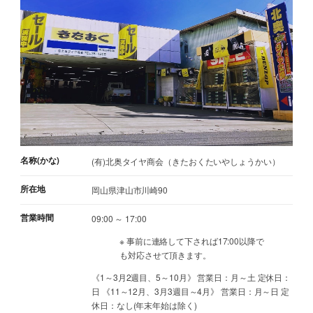
名称(かな)
(有)北奥タイヤ商会（きたおくたいやしょうかい）
所在地
岡山県津山市川崎90
営業時間
09:00 ～ 17:00
※ 事前に連絡して下されば17:00以降で
も対応させて頂きます。
《1～3月2週目、5～10月》 営業日：月～土 定休日：
日 《11～12月、3月3週目～4月》 営業日：月～日 定
休日：なし(年末年始は除く)