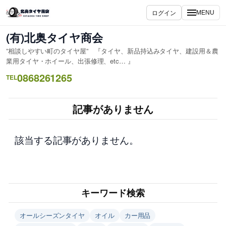
内
ログイン
MENU
容
を
(有)北奥タイヤ商会
ス
”相談しやすい町のタイヤ屋” 『タイヤ、新品持込みタイヤ、建設用＆農
キ
業用タイヤ・ホイール、出張修理、etc… 』
ッ
0868261265
TEL
プ
記事がありません
該当する記事がありません。
キーワード検索
オールシーズンタイヤ
オイル
カー用品