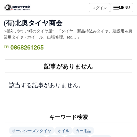
内
ログイン
MENU
容
を
(有)北奥タイヤ商会
ス
”相談しやすい町のタイヤ屋” 『タイヤ、新品持込みタイヤ、建設用＆農
キ
業用タイヤ・ホイール、出張修理、etc… 』
ッ
0868261265
TEL
プ
記事がありません
該当する記事がありません。
キーワード検索
オールシーズンタイヤ
オイル
カー用品