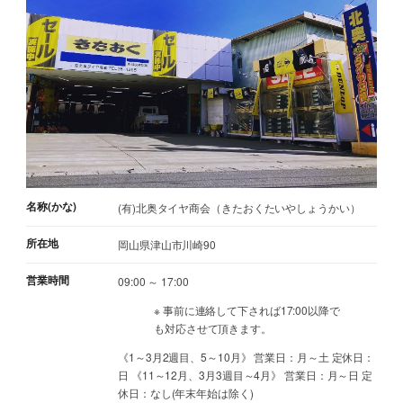
名称(かな)
(有)北奥タイヤ商会（きたおくたいやしょうかい）
所在地
岡山県津山市川崎90
営業時間
09:00 ～ 17:00
※ 事前に連絡して下されば17:00以降で
も対応させて頂きます。
《1～3月2週目、5～10月》 営業日：月～土 定休日：
日 《11～12月、3月3週目～4月》 営業日：月～日 定
休日：なし(年末年始は除く)