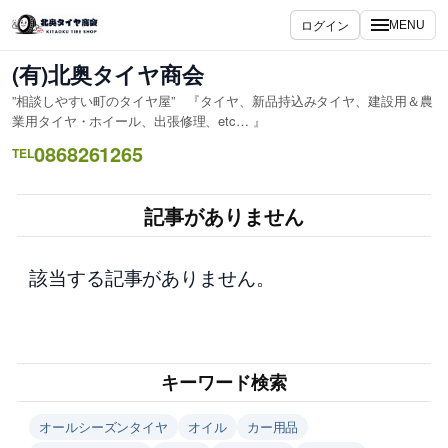
内
ログイン
MENU
容
を
(有)北奥タイヤ商会
ス
”相談しやすい町のタイヤ屋” 『タイヤ、新品持込みタイヤ、建設用＆農
キ
業用タイヤ・ホイール、出張修理、etc… 』
ッ
0868261265
TEL
プ
記事がありません
該当する記事がありません。
キーワード検索
オールシーズンタイヤ
オイル
カー用品