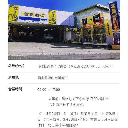
名称(かな)
(有)北奥タイヤ商会（きたおくたいやしょうかい）
所在地
岡山県津山市川崎90
営業時間
09:00 ～ 17:00
※ 事前に連絡して下されば17:00以降で
も対応させて頂きます。
《1～3月2週目、5～10月》 営業日：月～土 定休日：
日 《11～12月、3月3週目～4月》 営業日：月～日 定
休日：なし(年末年始は除く)