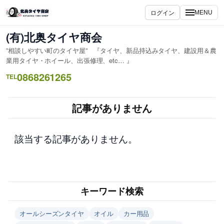
内
ログイン
MENU
容
を
(有)北奥タイヤ商会
ス
”相談しやすい町のタイヤ屋” 『タイヤ、新品持込みタイヤ、建設用＆農
キ
業用タイヤ・ホイール、出張修理、etc… 』
ッ
0868261265
TEL
プ
記事がありません
該当する記事がありません。
キーワード検索
オールシーズンタイヤ
オイル
カー用品