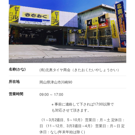
名称(かな)
(有)北奥タイヤ商会（きたおくたいやしょうかい）
所在地
岡山県津山市川崎90
営業時間
09:00 ～ 17:00
※ 事前に連絡して下されば17:00以降で
も対応させて頂きます。
《1～3月2週目、5～10月》 営業日：月～土 定休日：
日 《11～12月、3月3週目～4月》 営業日：月～日 定
休日：なし(年末年始は除く)