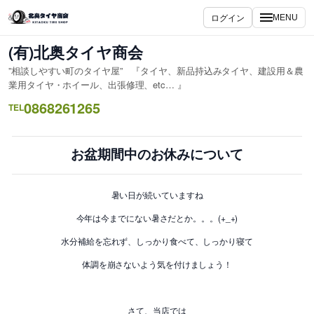
内
ログイン
MENU
容
を
(有)北奥タイヤ商会
ス
”相談しやすい町のタイヤ屋” 『タイヤ、新品持込みタイヤ、建設用＆農
キ
業用タイヤ・ホイール、出張修理、etc… 』
ッ
0868261265
TEL
プ
お盆期間中のお休みについて
暑い日が続いていますね
今年は今までにない暑さだとか。。。(+_+)
水分補給を忘れず、しっかり食べて、しっかり寝て
体調を崩さないよう気を付けましょう！
さて、当店では