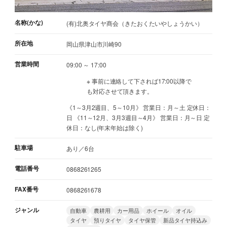
名称(かな)
(有)北奥タイヤ商会（きたおくたいやしょうかい）
所在地
岡山県津山市川崎90
営業時間
09:00 ～ 17:00
※ 事前に連絡して下されば17:00以降で
も対応させて頂きます。
《1～3月2週目、5～10月》 営業日：月～土 定休日：
日 《11～12月、3月3週目～4月》 営業日：月～日 定
休日：なし(年末年始は除く)
駐車場
あり／6台
電話番号
0868261265
FAX番号
0868261678
ジャンル
自動車
農耕用
カー用品
ホイール
オイル
タイヤ
預りタイヤ
タイヤ保管
新品タイヤ持込み