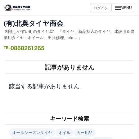
内
ログイン
MENU
容
を
(有)北奥タイヤ商会
ス
”相談しやすい町のタイヤ屋” 『タイヤ、新品持込みタイヤ、建設用＆農
キ
業用タイヤ・ホイール、出張修理、etc… 』
ッ
0868261265
TEL
プ
記事がありません
該当する記事がありません。
キーワード検索
オールシーズンタイヤ
オイル
カー用品