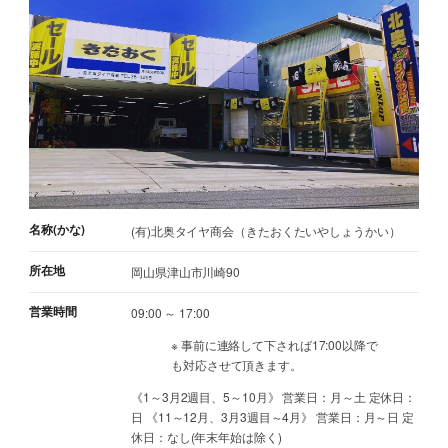
名称(かな)
(有)北奥タイヤ商会（きたおくたいやしょうかい）
所在地
岡山県津山市川崎90
営業時間
09:00 ～ 17:00
※ 事前に連絡して下されば17:00以降で
も対応させて頂きます。
《1～3月2週目、5～10月》 営業日：月～土 定休日：
日 《11～12月、3月3週目～4月》 営業日：月～日 定
休日：なし(年末年始は除く)