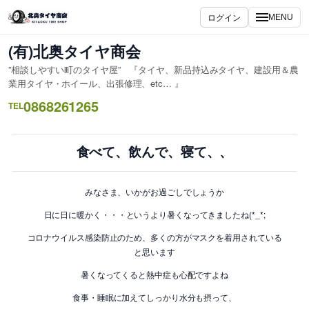
内
ログイン
MENU
容
を
(有)北奥タイヤ商会
ス
”相談しやすい町のタイヤ屋” 『タイヤ、新品持込みタイヤ、建設用＆農
キ
業用タイヤ・ホイール、出張修理、etc… 』
ッ
0868261265
TEL
プ
食べて、飲んで、寝て、、
みなさま、いかがお過ごしでしょうか
日に日に暖かく・・・というより暑くなってきましたね(*_*;
コロナウイルス感染防止のため、多くの方がマスクを着用されている
と思います
暑くなってくると熱中症も心配ですよね
食事・睡眠に加えてしっかり水分も摂って、