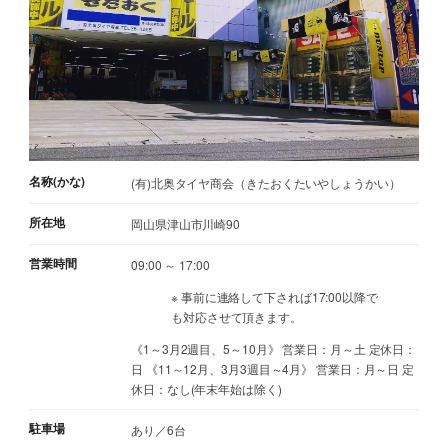
名称(かな)
(有)北奥タイヤ商会（きたおくたいやしょうかい）
所在地
岡山県津山市川崎90
営業時間
09:00 ～ 17:00
※ 事前に連絡して下されば17:00以降で
も対応させて頂きます。
《1～3月2週目、5～10月》 営業日：月～土 定休日：
日 《11～12月、3月3週目～4月》 営業日：月～日 定
休日：なし(年末年始は除く)
駐車場
あり／6台