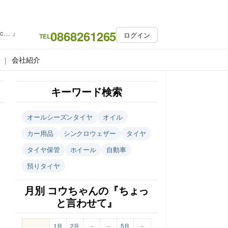
0868261265
c… 』
ログイン
TEL
会社紹介
キーワード検索
オールシーズンタイヤ
オイル
カー用品
シンクロウェザー
タイヤ
タイヤ保管
ホイール
自動車
預りタイヤ
月別 コウちゃんの『ちょっ
と言わせて』
1月
2月
–
–
5月
–