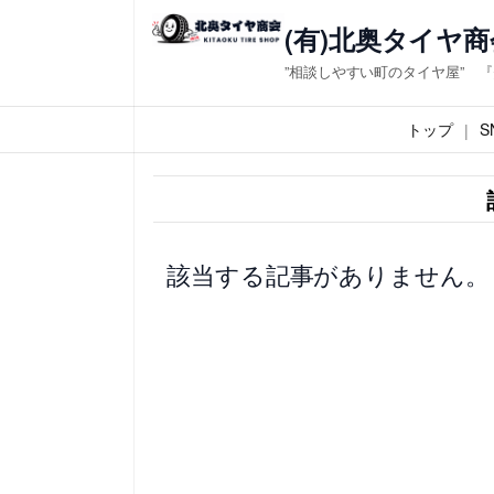
内
(有)北奥タイヤ商
容
”相談しやすい町のタイヤ屋” 
を
ス
トップ
S
キ
ッ
プ
該当する記事がありません。