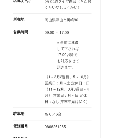
名称(かな)
(有)北奥タイヤ商会（きたお
くたいやしょうかい）
所在地
岡山県津山市川崎90
営業時間
09:00 ～ 17:00
※ 事前に連絡
して下されば
17:00以降で
も対応させて
頂きます。
《1～3月2週目、5～10月》
営業日：月～土 定休日：日
《11～12月、3月3週目～4
月》 営業日：月～日 定休
日：なし(年末年始は除く)
駐車場
あり／6台
電話番号
0868261265