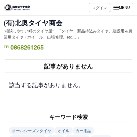
内
ログイン
MENU
容
を
(有)北奥タイヤ商会
ス
”相談しやすい町のタイヤ屋” 『タイヤ、新品持込みタイヤ、建設用＆農
キ
業用タイヤ・ホイール、出張修理、etc… 』
ッ
0868261265
TEL
プ
記事がありません
該当する記事がありません。
キーワード検索
オールシーズンタイヤ
オイル
カー用品