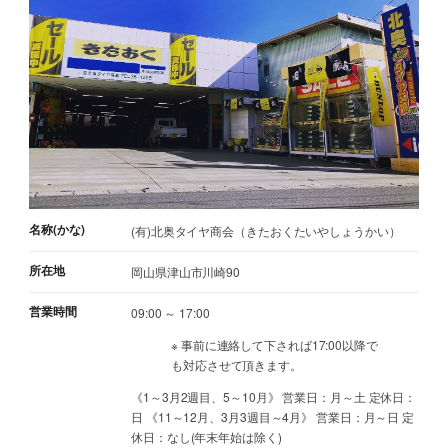
名称(かな)
(有)北奥タイヤ商会（きたおくたいやしょうかい）
所在地
岡山県津山市川崎90
営業時間
09:00 ～ 17:00
※ 事前に連絡して下されば17:00以降で
も対応させて頂きます。
《1～3月2週目、5～10月》 営業日：月～土 定休日：
日 《11～12月、3月3週目～4月》 営業日：月～日 定
休日：なし(年末年始は除く)