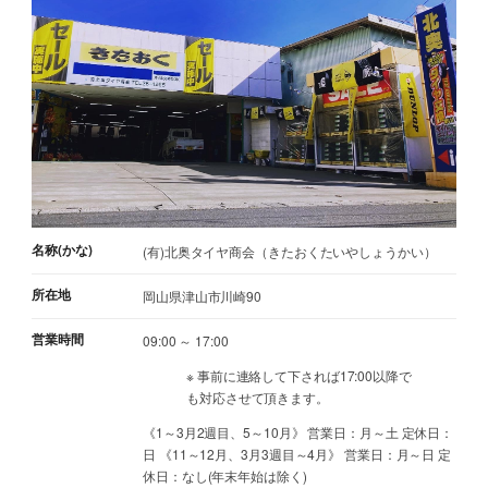
名称(かな)
(有)北奥タイヤ商会（きたおくたいやしょうかい）
所在地
岡山県津山市川崎90
営業時間
09:00 ～ 17:00
※ 事前に連絡して下されば17:00以降で
も対応させて頂きます。
《1～3月2週目、5～10月》 営業日：月～土 定休日：
日 《11～12月、3月3週目～4月》 営業日：月～日 定
休日：なし(年末年始は除く)