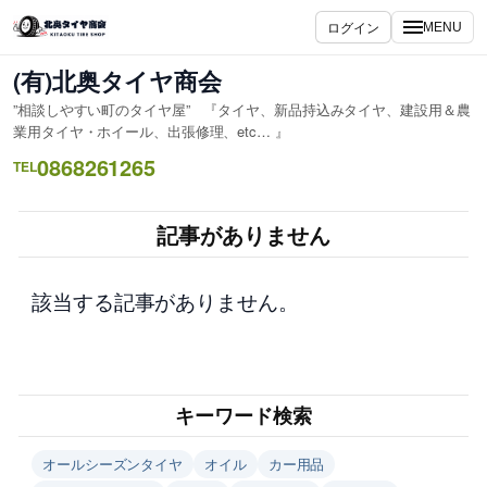
内
ログイン
MENU
容
を
(有)北奥タイヤ商会
ス
”相談しやすい町のタイヤ屋” 『タイヤ、新品持込みタイヤ、建設用＆農
キ
業用タイヤ・ホイール、出張修理、etc… 』
ッ
0868261265
TEL
プ
記事がありません
該当する記事がありません。
キーワード検索
オールシーズンタイヤ
オイル
カー用品