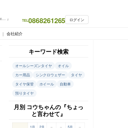
0868261265
c… 』
ログイン
TEL
会社紹介
キーワード検索
オールシーズンタイヤ
オイル
カー用品
シンクロウェザー
タイヤ
タイヤ保管
ホイール
自動車
預りタイヤ
月別 コウちゃんの『ちょっ
と言わせて』
1月
2月
–
–
5月
–