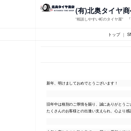
内
(有)北奥タイヤ商
容
”相談しやすい町のタイヤ屋” 
を
ス
トップ
S
キ
ッ
プ
新年、明けましておめでとうございます！
旧年中は格別のご厚情を賜り、誠にありがとうご
たくさんのお客様との出逢い支えられ、心より感