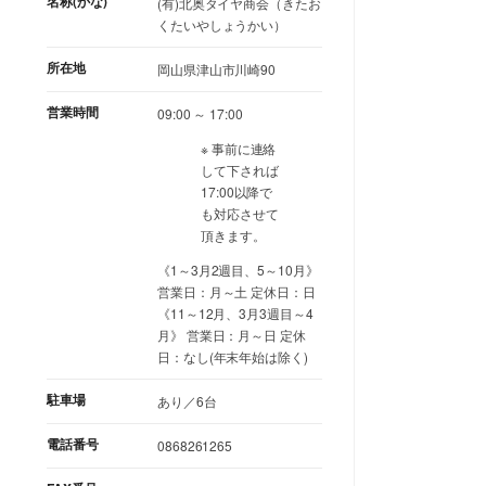
名称(かな)
(有)北奥タイヤ商会（きたお
くたいやしょうかい）
所在地
岡山県津山市川崎90
営業時間
09:00 ～ 17:00
※ 事前に連絡
して下されば
17:00以降で
も対応させて
頂きます。
《1～3月2週目、5～10月》
営業日：月～土 定休日：日
《11～12月、3月3週目～4
月》 営業日：月～日 定休
日：なし(年末年始は除く)
駐車場
あり／6台
電話番号
0868261265