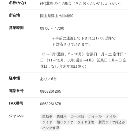
名称(かな)
(有)北奥タイヤ商会（きたおくたいやしょうかい）
所在地
岡山県津山市川崎90
営業時間
09:00 ～ 17:00
※ 事前に連絡して下されば17:00以降で
も対応させて頂きます。
《1～3月2週目、5～10月》 営業日：月～土 定休日：
日 《11～12月、3月3週目～4月》 営業日：月～日 定
休日：なし(年末年始は除く)
駐車場
あり／6台
電話番号
0868261265
FAX番号
0868261678
ジャンル
自動車
農耕用
カー用品
ホイール
オイル
タイヤ
預りタイヤ
タイヤ保管
新品タイヤ持込み
パンク修理