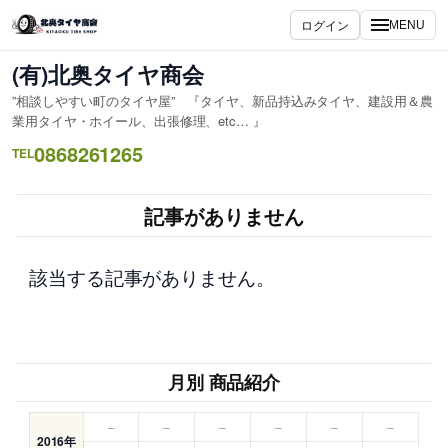
内
ログイン
MENU
容
を
(有)北奥タイヤ商会
ス
”相談しやすい町のタイヤ屋” 『タイヤ、新品持込みタイヤ、建設用＆農
キ
業用タイヤ・ホイール、出張修理、etc… 』
ッ
0868261265
TEL
プ
記事がありません
該当する記事がありません。
月別 商品紹介
–
–
–
–
–
–
2016年