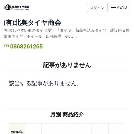
内
ログイン
MENU
容
を
(有)北奥タイヤ商会
ス
”相談しやすい町のタイヤ屋” 『タイヤ、新品持込みタイヤ、建設用＆農
キ
業用タイヤ・ホイール、出張修理、etc… 』
ッ
0868261265
TEL
プ
記事がありません
該当する記事がありません。
月別 商品紹介
–
–
–
–
–
–
2016年