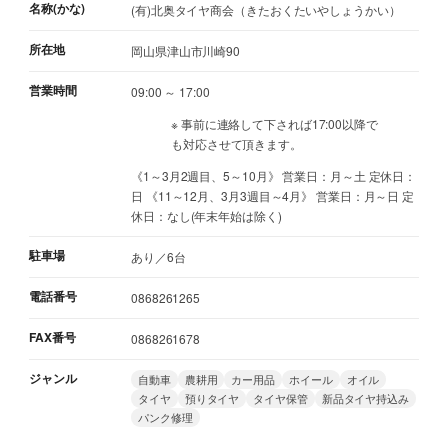
名称(かな)
(有)北奥タイヤ商会（きたおくたいやしょうかい）
所在地
岡山県津山市川崎90
営業時間
09:00 ～ 17:00
※ 事前に連絡して下されば17:00以降で
も対応させて頂きます。
《1～3月2週目、5～10月》 営業日：月～土 定休日：
日 《11～12月、3月3週目～4月》 営業日：月～日 定
休日：なし(年末年始は除く)
駐車場
あり／6台
電話番号
0868261265
FAX番号
0868261678
ジャンル
自動車
農耕用
カー用品
ホイール
オイル
タイヤ
預りタイヤ
タイヤ保管
新品タイヤ持込み
パンク修理