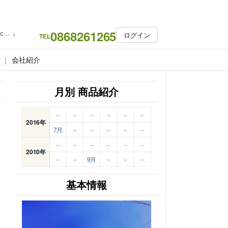
0868261265
c… 』
ログイン
TEL
会社紹介
月別 商品紹介
–
–
–
–
–
–
2016年
7月
–
–
–
–
–
–
–
–
–
–
–
2010年
–
–
9月
–
–
–
基本情報