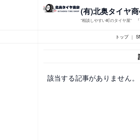
内
(有)北奥タイヤ商
容
”相談しやすい町のタイヤ屋” 
を
ス
トップ
S
キ
ッ
プ
該当する記事がありません。