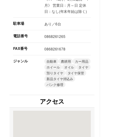
月》 営業日：月～日 定休
日：なし(年末年始は除く)
駐車場
あり／6台
電話番号
0868261265
FAX番号
0868261678
ジャンル
自動車
農耕用
カー用品
ホイール
オイル
タイヤ
預りタイヤ
タイヤ保管
新品タイヤ持込み
パンク修理
アクセス