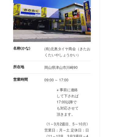
名称(かな)
(有)北奥タイヤ商会（きたお
くたいやしょうかい）
所在地
岡山県津山市川崎90
営業時間
09:00 ～ 17:00
※ 事前に連絡
して下されば
17:00以降で
も対応させて
頂きます。
《1～3月2週目、5～10月》
営業日：月～土 定休日：日
《11～12月、3月3週目～4