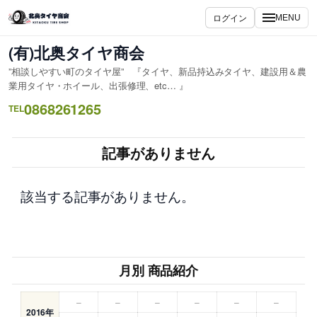
内
ログイン
MENU
容
を
(有)北奥タイヤ商会
ス
”相談しやすい町のタイヤ屋” 『タイヤ、新品持込みタイヤ、建設用＆農
キ
業用タイヤ・ホイール、出張修理、etc… 』
ッ
0868261265
TEL
プ
記事がありません
該当する記事がありません。
月別 商品紹介
–
–
–
–
–
–
2016年