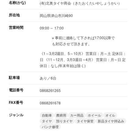
名称(かな)
(有)北奥タイヤ商会（きたおくたいやしょうかい）
所在地
岡山県津山市川崎90
営業時間
09:00 ～ 17:00
※ 事前に連絡して下されば17:00以降で
も対応させて頂きます。
《1～3月2週目、5～10月》 営業日：月～土 定休日：
日 《11～12月、3月3週目～4月》 営業日：月～日 定
休日：なし(年末年始は除く)
駐車場
あり／6台
電話番号
0868261265
FAX番号
0868261678
ジャンル
自動車
農耕用
カー用品
ホイール
オイル
タイヤ
預りタイヤ
タイヤ保管
新品タイヤ持込み
パンク修理