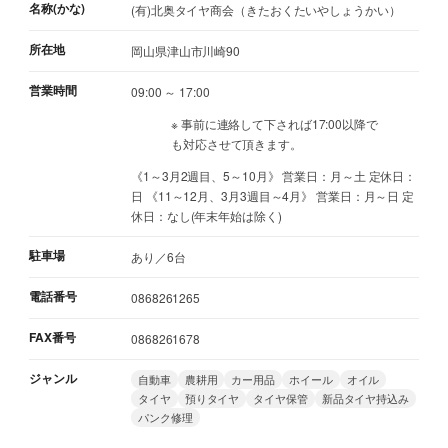
名称(かな)
(有)北奥タイヤ商会（きたおくたいやしょうかい）
所在地
岡山県津山市川崎90
営業時間
09:00 ～ 17:00
※ 事前に連絡して下されば17:00以降で
も対応させて頂きます。
《1～3月2週目、5～10月》 営業日：月～土 定休日：
日 《11～12月、3月3週目～4月》 営業日：月～日 定
休日：なし(年末年始は除く)
駐車場
あり／6台
電話番号
0868261265
FAX番号
0868261678
ジャンル
自動車
農耕用
カー用品
ホイール
オイル
タイヤ
預りタイヤ
タイヤ保管
新品タイヤ持込み
パンク修理