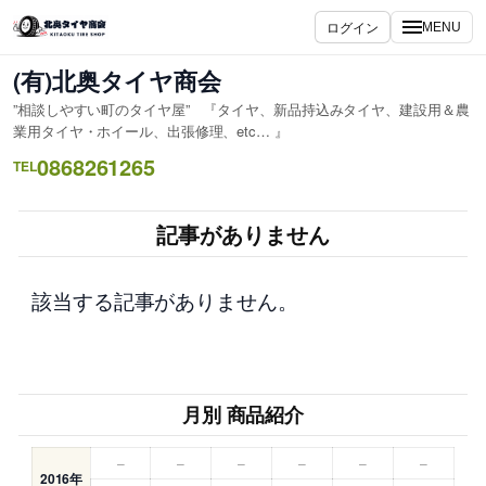
内
ログイン
MENU
容
を
(有)北奥タイヤ商会
ス
”相談しやすい町のタイヤ屋” 『タイヤ、新品持込みタイヤ、建設用＆農
キ
業用タイヤ・ホイール、出張修理、etc… 』
ッ
0868261265
TEL
プ
記事がありません
該当する記事がありません。
月別 商品紹介
–
–
–
–
–
–
2016年