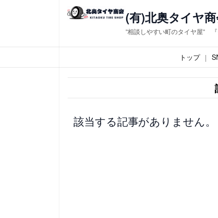
内
(有)北奥タイヤ商
容
”相談しやすい町のタイヤ屋” 
を
ス
トップ
S
キ
ッ
プ
該当する記事がありません。