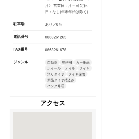
月》 営業日：月～日 定休
日：なし(年末年始は除く)
駐車場
あり／6台
電話番号
0868261265
FAX番号
0868261678
ジャンル
自動車
農耕用
カー用品
ホイール
オイル
タイヤ
預りタイヤ
タイヤ保管
新品タイヤ持込み
パンク修理
アクセス