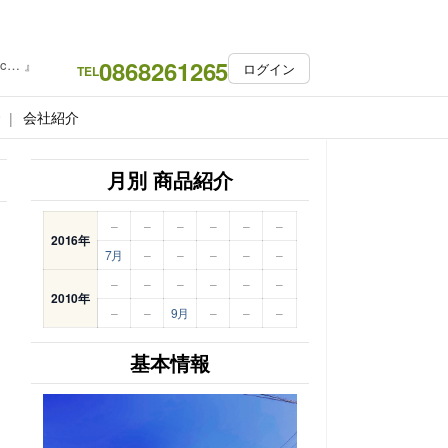
0868261265
c… 』
ログイン
TEL
会社紹介
月別 商品紹介
–
–
–
–
–
–
2016年
7月
–
–
–
–
–
–
–
–
–
–
–
2010年
–
–
9月
–
–
–
基本情報