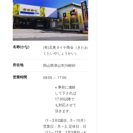
名称(かな)
(有)北奥タイヤ商会（きたお
くたいやしょうかい）
所在地
岡山県津山市川崎90
営業時間
09:00 ～ 17:00
※ 事前に連絡
して下されば
17:00以降で
も対応させて
頂きます。
《1～3月2週目、5～10月》
営業日：月～土 定休日：日
《11～12月、3月3週目～4