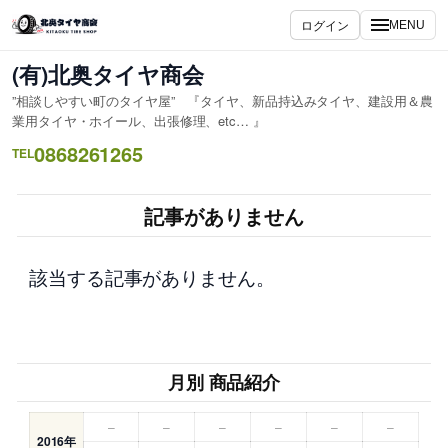
内
ログイン
MENU
容
を
(有)北奥タイヤ商会
ス
”相談しやすい町のタイヤ屋” 『タイヤ、新品持込みタイヤ、建設用＆農
キ
業用タイヤ・ホイール、出張修理、etc… 』
ッ
0868261265
TEL
プ
記事がありません
該当する記事がありません。
月別 商品紹介
–
–
–
–
–
–
2016年