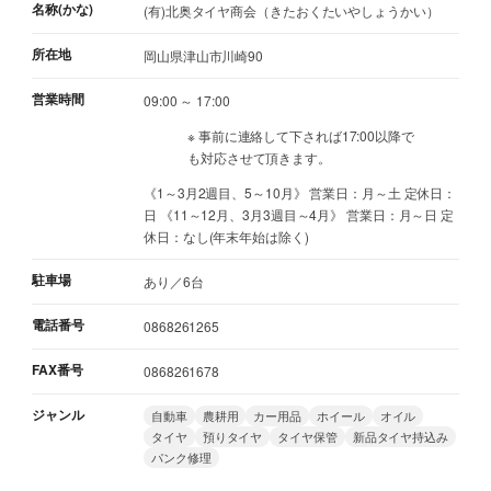
名称(かな)
(有)北奥タイヤ商会（きたおくたいやしょうかい）
所在地
岡山県津山市川崎90
営業時間
09:00 ～ 17:00
※ 事前に連絡して下されば17:00以降で
も対応させて頂きます。
《1～3月2週目、5～10月》 営業日：月～土 定休日：
日 《11～12月、3月3週目～4月》 営業日：月～日 定
休日：なし(年末年始は除く)
駐車場
あり／6台
電話番号
0868261265
FAX番号
0868261678
ジャンル
自動車
農耕用
カー用品
ホイール
オイル
タイヤ
預りタイヤ
タイヤ保管
新品タイヤ持込み
パンク修理